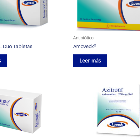
Antibiótico
L Duo Tabletas
Amoveck®
s
Leer más