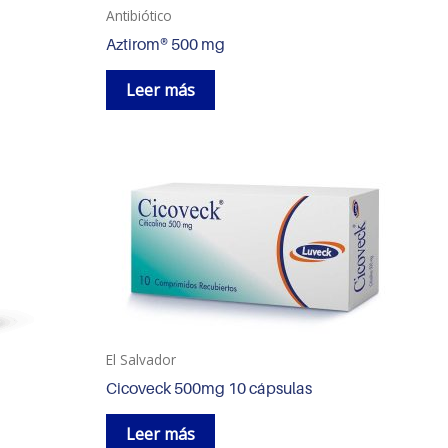
Antibiótico
Aztirom® 500 mg
Leer más
El Salvador
Cicoveck 500mg 10 cápsulas
Leer más