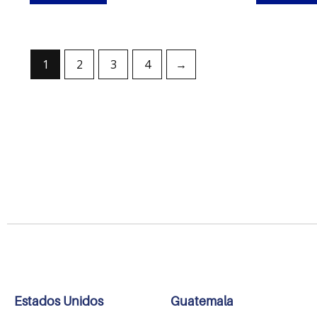
1
2
3
4
→
Estados Unidos
Guatemala