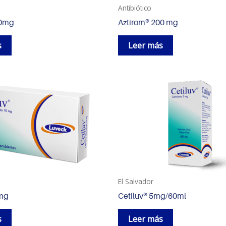
Antibiótico
00mg
Aztirom® 200 mg
s
Leer más
El Salvador
0mg
Cetiluv® 5mg/60ml
s
Leer más