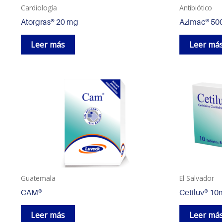
Cardiología
Antibiótico
Atorgras® 20 mg
Azimac® 5
Leer más
Leer má
Guatemala
El Salvador
CAM®
Cetiluv® 1
Leer más
Leer má