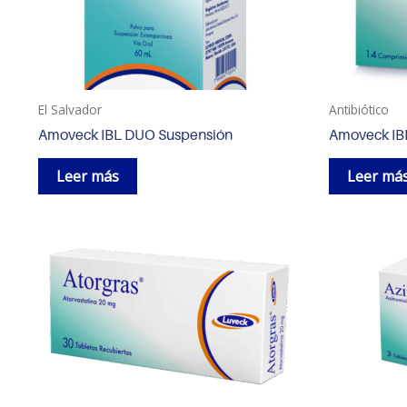
El Salvador
Antibiótico
Amoveck IBL DUO Suspensión
Amoveck IB
Leer más
Leer má