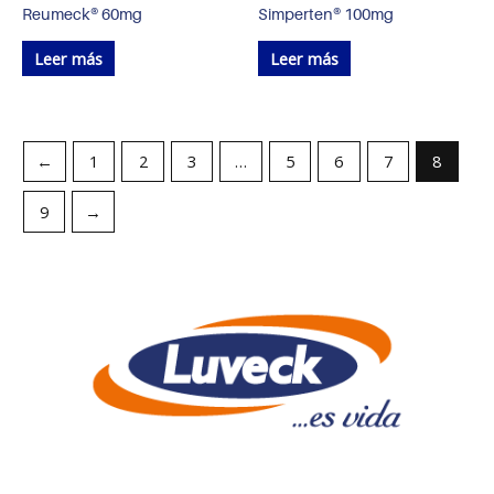
Reumeck® 60mg
Simperten® 100mg
Leer más
Leer más
←
1
2
3
…
5
6
7
8
9
→