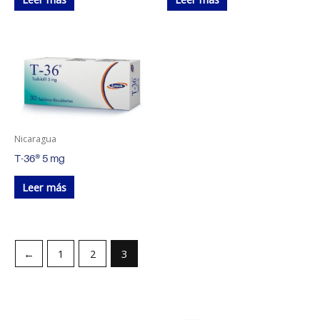
Nicaragua
T-36® 5 mg
Leer más
←
1
2
3