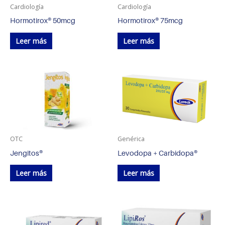
Cardiología
Cardiología
Hormotirox® 50mcg
Hormotirox® 75mcg
Leer más
Leer más
OTC
Genérica
Jengitos®
Levodopa + Carbidopa®
Leer más
Leer más