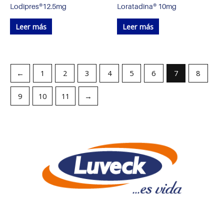
Lodipres®12.5mg
Loratadina® 10mg
Leer más
Leer más
←
1
2
3
4
5
6
7
8
9
10
11
→