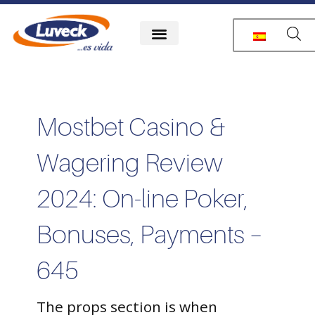
Ir
Buscar
al
por:
contenido
Mostbet Casino &
Wagering Review
2024: On-line Poker,
Bonuses, Payments –
645
The props section is when