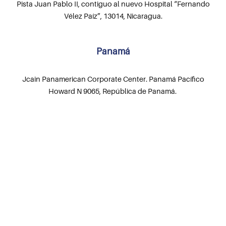
Pista Juan Pablo II, contiguo al nuevo Hospital “Fernando
Vélez Paíz”, 13014, Nicaragua.
Panamá
Jcain Panamerican Corporate Center. Panamá Pacífico
Howard N 9065, República de Panamá.