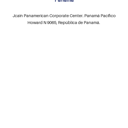
Jcain Panamerican Corporate Center. Panamá Pacífico
Howard N 9065, República de Panamá.