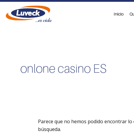
Ir
Buscar
al
por:
Inicio
Qu
contenido
onlone casino ES
Parece que no hemos podido encontrar lo 
búsqueda.