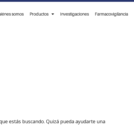
iénes somos
Productos
Investigaciones
Farmacovigilancia
que estás buscando. Quizá pueda ayudarte una