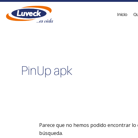
Ir
Buscar
al
por:
Inicio
Qu
contenido
PinUp apk
Parece que no hemos podido encontrar lo 
búsqueda.