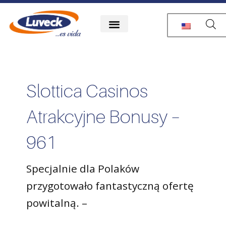
Skip
Search
to
for:
content
Slottica Casinos
Atrakcyjne Bonusy –
961
Specjalnie dla Polaków
przygotowało fantastyczną ofertę
powitalną. –