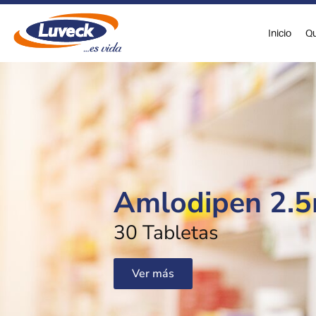
Ir
al
Inicio
Qu
contenido
Amlodipen 2.
30 Tabletas
Ver más