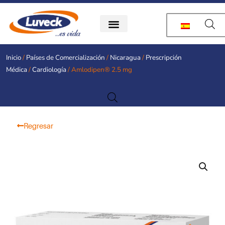
Ir
al
contenido
Inicio
/
Países de Comercialización
/
Nicaragua
/
Prescripción
Médica
/
Cardiología
/ Amlodipen® 2.5 mg
Regresar