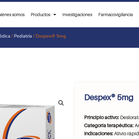
iénes somos
Productos
Investigaciones
Farmacovigilancia
édica
/
Pediatría
/ Despex® 5mg
Despex® 5mg
Principio activo:
Deslorat
Categoría terapéutica:
An
Indicaciones:
Alivio rápid