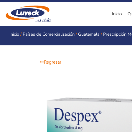
Ir
al
Inicio
Qu
contenido
Inicio
/
Países de Comercialización
/
Guatemala
/
Prescripción M
Regresar