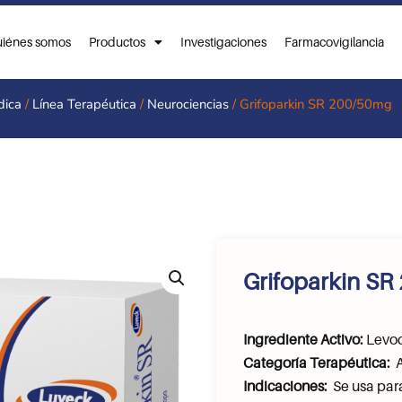
iénes somos
Productos
Investigaciones
Farmacovigilancia
dica
/
Línea Terapéutica
/
Neurociencias
/ Grifoparkin SR 200/50mg
Grifoparkin S
Ingrediente Activo:
Levod
Categoría Terapéutica:
A
Indicaciones:
Se usa para