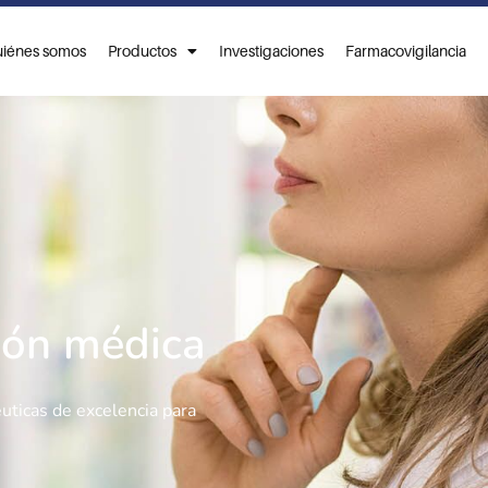
iénes somos
Productos
Investigaciones
Farmacovigilancia
ción médica
uticas de excelencia para