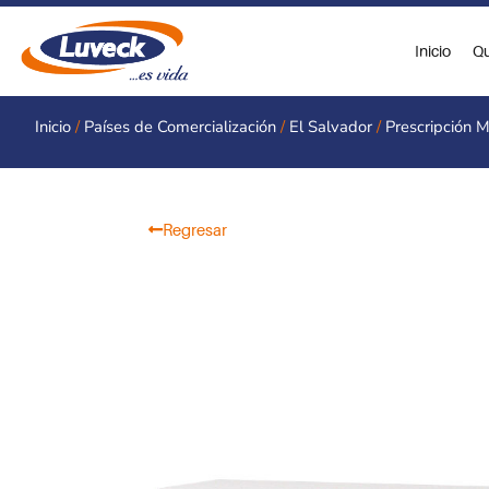
Ir
al
Inicio
Qu
contenido
Inicio
/
Países de Comercialización
/
El Salvador
/
Prescripción 
Regresar