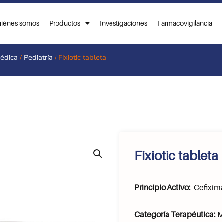
iénes somos
Productos
Investigaciones
Farmacovigilancia
Médica
/
Pediatría
/ Fixiotic tableta
Fixiotic tableta
Principio Activo:
Cefixim
Categoría Terapéutica:
M